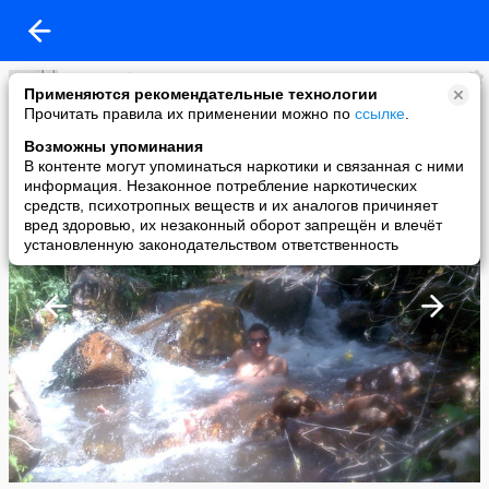
Doniyor Shousmonov
Применяются рекомендательные технологии
added a photo
Прочитать правила их применении можно по
ссылке
.
09 Sep в 09:42
Возможны упоминания
В контенте могут упоминаться наркотики и связанная с ними
информация. Незаконное потребление наркотических
средств, психотропных веществ и их аналогов причиняет
вред здоровью, их незаконный оборот запрещён и влечёт
установленную законодательством ответственность