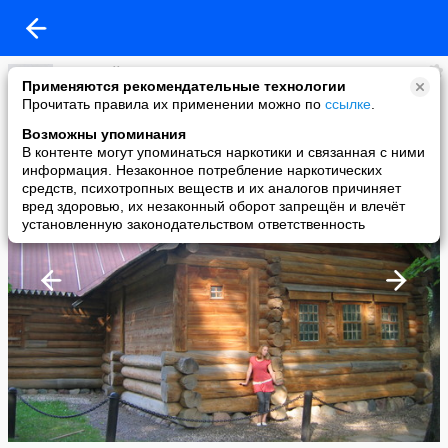
Дмитрий Певко
Применяются рекомендательные технологии
added a photo
Прочитать правила их применении можно по
ссылке
.
10 Sep в 21:38
Возможны упоминания
В контенте могут упоминаться наркотики и связанная с ними
информация. Незаконное потребление наркотических
средств, психотропных веществ и их аналогов причиняет
вред здоровью, их незаконный оборот запрещён и влечёт
установленную законодательством ответственность