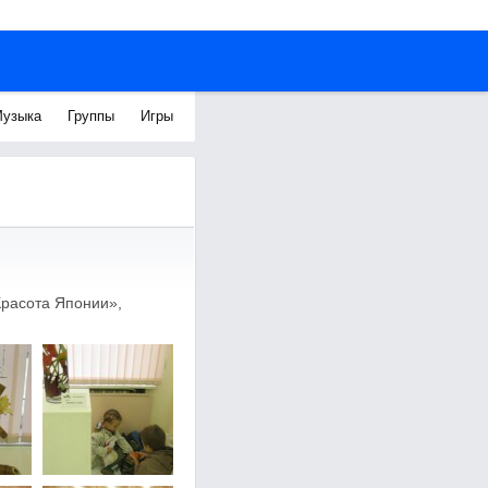
узыка
Группы
Игры
Красота Японии»,