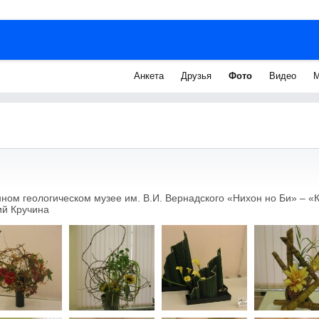
Анкета
Друзья
Фото
Видео
М
нном геологическом музее им. В.И. Вернадского «Нихон но Би» – «
ий Кручина