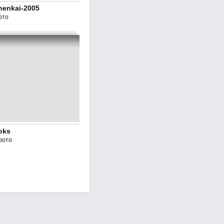
nenkai-2005
ото
oks
фото