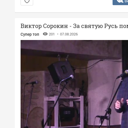
В
Виктор Сорокин - За святую Русь п
Супер топ
201
07.08.2026