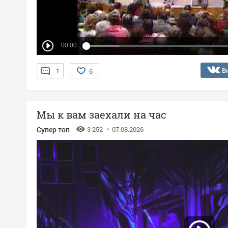
00:00
В
1
6
Мы к вам заехали на час
Супер топ
3 252
07.08.2026