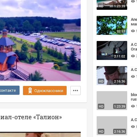
HD
1:23:39
Ап
ма
02:53
A C
Ora
FX
2:11:02
A.C
HD
2:16:36
контакте
Одноклассники
blo
ru
HD
1:23:39
иал-отеле «Талион»
A.C
HD
2:16:36