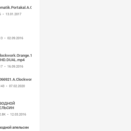
matik.Portakal.A.Clockwork.Orange.1971.turkce.dublaj
6
• 13.01.2017
13
• 02.09.2016
lockwork.Orange.1971.720p.BluRay.AC3.x264-
rlHD.DUAL.mp4
17
• 16.09.2016
066921.A.Clockwork.Orange.1971.720p.TR
143
• 07.02.2020
ВОДНОЙ
ЕЛЬСИН
2.8K
• 12.03.2016
водной апельсин