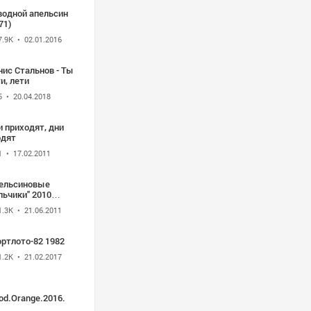
водной апельсин
71)
7.9K
• 02.01.2016
ис Стальнов - Ты
и, лети
5
• 20.04.2018
 приходят, дни
одят
1
• 17.02.2011
пельсиновые
льчики" 2010
мурша
1.3K
• 21.06.2011
Спортлото-82 1982
1.2K
• 21.02.2017
od.Orange.2016.