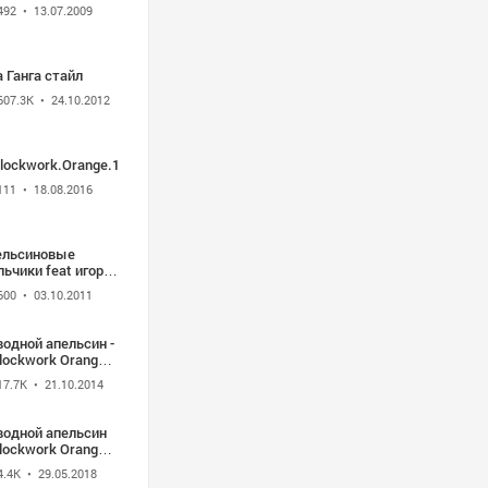
492
• 13.07.2009
 Ганга стайл
607.3K
• 24.10.2012
lockwork.Orange.1971.BDRip.x264.AC3.Lt
111
• 18.08.2016
ельсиновые
ьчики feat игорь
кифоров
600
• 03.10.2011
лыбельная звёзд
одной апельсин -
lockwork Orange
ликобритания -
17.7K
• 21.10.2014
, 1971) Стэнли
брик
водной апельсин
lockwork Orange,
71 многоголосый
4.4K
• 29.05.2018