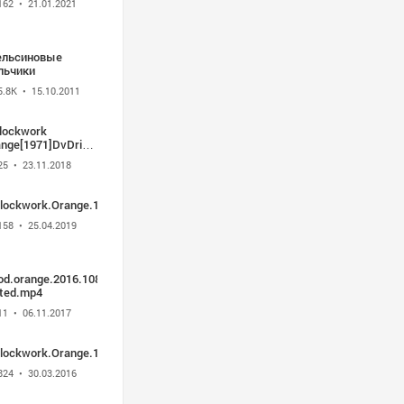
162
• 21.01.2021
ельсиновые
льчики
5.8K
• 15.10.2011
lockwork
nge[1971]DvDrip[Eng]-
G
25
• 23.11.2018
lockwork.Orange.1971.1080p
158
• 25.04.2019
od.orange.2016.1080p.bluray.x264-
sted.mp4
11
• 06.11.2017
lockwork.Orange.1971.1080p.BluRay.x264.anoXmous_
824
• 30.03.2016