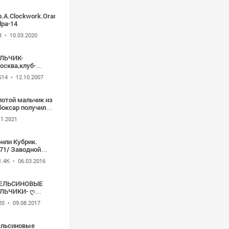
.A.Clockwork.Orange.1971.Proper.1080P.Bluray.X264-
dpa-14
3
• 10.03.2020
ЛЬЧИК-
осква,клуб-
ельсин
514
• 12.10.2007
лотой мальчик из
боксар получил
льный срок -
11.2021
сия 24
нли Кубрик.
71/ Заводной
ельсин
1.4K
• 06.03.2016
ЕЛЬСИНОВЫЕ
ЛЬЧИКИ- ღ
ЛЫБЕЛЬНАЯ
20
• 09.08.2017
 ღ МОНТАЖ
ЬГИ РУДНЕВОЙ
ельсиновые