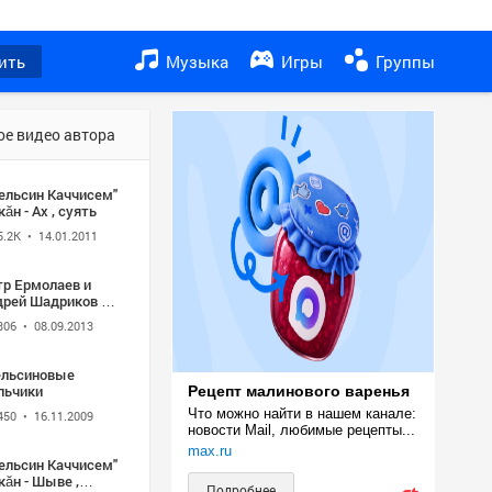
ить
Музыка
Игры
Группы
ое видео автора
пельсин Каччисем"
ушкăн - Ах , суять
5.2K
• 14.01.2011
тр Ермолаев и
дрей Шадриков -
м?р п?летп?р
306
• 08.09.2013
ельсиновые
льчики
Рецепт малинового варенья
Что можно найти в нашем канале: 
450
• 16.11.2009
новости Mail, любимые рецепты...
max.ru
син Каччисем"
- Шыве ,
Подробнее