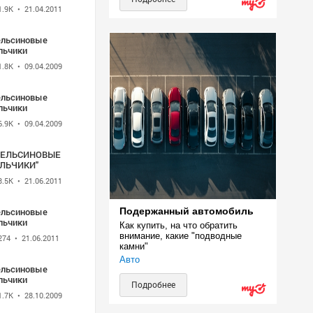
ве .
1.9K
• 21.04.2011
ельсиновые
льчики
1.8K
• 09.04.2009
ельсиновые
льчики
6.9K
• 09.04.2009
ПЕЛЬСИНОВЫЕ
ЛЬЧИКИ"
3.5K
• 21.06.2011
ельсиновые
Подержанный автомобиль
льчики
Как купить, на что обратить 
внимание, какие "подводные 
274
• 21.06.2011
камни"
Авто
ельсиновые
льчики
Подробнее
1.7K
• 28.10.2009