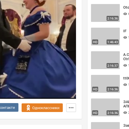
Oto
2:16:36
IF
HD
1:46:43
A.C
Ct
2:16:37
tt0
HD
2:16:36
ЗА
АП
контакте
Одноклассники
HD
2:16:36
За