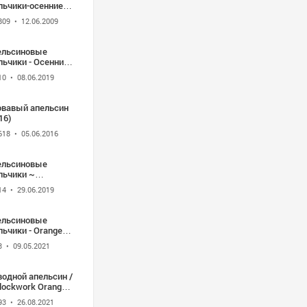
льчики-осенние
стья
809
• 12.06.2009
ельсиновые
ьчики - Осенние
стья(AN)
10
• 08.06.2019
овавый апельсин
16)
618
• 05.06.2016
ельсиновые
льчики ~
лыбельная звёзд
14
• 29.06.2019
ельсиновые
ьчики - Orange
s - Апельсин
3
• 09.05.2021
ччисем
одной апельсин /
lockwork Orange
71)
93
• 26.08.2021