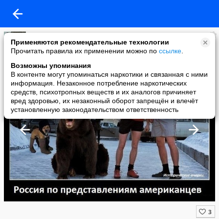
Владимир Сермягин
Применяются рекомендательные технологии
added a photo
Прочитать правила их применении можно по
ссылке
.
21 Jan в 20:39
Возможны упоминания
В контенте могут упоминаться наркотики и связанная с ними
информация. Незаконное потребление наркотических
средств, психотропных веществ и их аналогов причиняет
вред здоровью, их незаконный оборот запрещён и влечёт
установленную законодательством ответственность