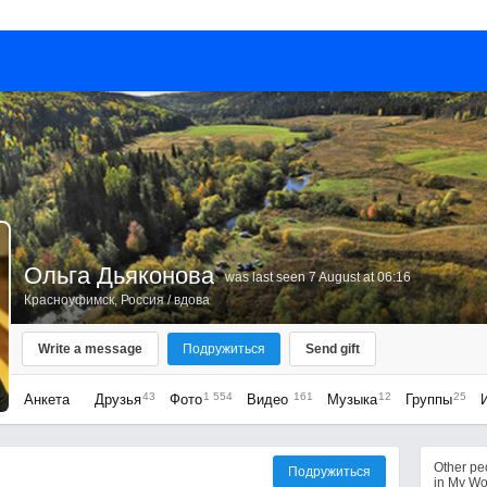
Ольга Дьяконова
was last seen 7 August at 06:16
Красноуфимск, Россия
/ вдова
Write a message
Подружиться
Send gift
43
1 554
161
12
25
Анкета
Друзья
Фото
Видео
Музыка
Группы
Other p
Подружиться
in My Wo