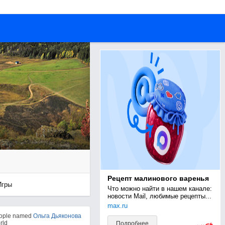
Рецепт малинового варенья
Игры
Что можно найти в нашем канале: 
новости Mail, любимые рецепты...
max.ru
eople named
Ольга Дьяконова
rld
Подробнее