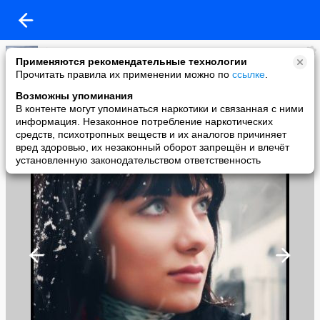
Jimmy19111966
Применяются рекомендательные технологии
added a photo
Прочитать правила их применении можно по
ссылке
.
21 Nov в 11:34
Возможны упоминания
В контенте могут упоминаться наркотики и связанная с ними
информация. Незаконное потребление наркотических
средств, психотропных веществ и их аналогов причиняет
вред здоровью, их незаконный оборот запрещён и влечёт
установленную законодательством ответственность