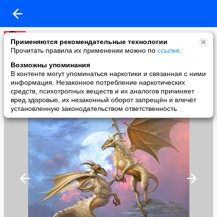
Элла Елинек
Применяются рекомендательные технологии
added a photo
Прочитать правила их применении можно по
ссылке
.
23 Apr в 02:05
Возможны упоминания
В контенте могут упоминаться наркотики и связанная с ними
информация. Незаконное потребление наркотических
средств, психотропных веществ и их аналогов причиняет
вред здоровью, их незаконный оборот запрещён и влечёт
установленную законодательством ответственность