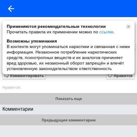
Применяются рекомендательные технологии
Прочитать правила их применении можно по
ссылке
.
Возможны упоминания
В контенте могут упоминаться наркотики и связанная с ними
Марина
информация. Незаконное потребление наркотических
добавила видео
средств, психотропных веществ и их аналогов причиняет
11.01.2018
вред здоровью, их незаконный оборот запрещён и влечёт
Птицы России. Часть 1
установленную законодательством ответственность
Комментировать
Нравится
Нравится:
Показать еще
Комментарии
Предыдущие комментарии