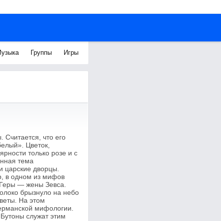
узыка
Группы
Игры
 Считается, что его
елый». Цветок,
ярности только розе и с
енная тема
и царские дворцы.
р, в одном из мифов
 Геры — жены Зевса.
молоко брызнуло на небо
веты. На этом
германской мифологии.
 Бутоны служат этим