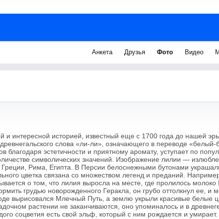
Анкета
Друзья
Фото
Видео
М
й и интересной историей, известный еще с 1700 года до нашей эры.
 древнегальского слова «ли-ли», означающего в переводе «белый-б
в благодаря эстетичности и приятному аромату, уступает по попул
оличестве символических значений. Изображение лилии — излюбл
Греции, Рима, Египта. В Персии белоснежными бутонами украшал
льного цветка связана со множеством легенд и преданий. Наприме
ывается о том, что лилия выросла на месте, где пролилось молоко
ормить грудью новорожденного Геракла, он грубо оттолкнул ее, и 
воде вырисовался Млечный Путь, а землю укрыли красивые белые ц
адочном растении не заканчиваются, оно упоминалось и в древне
дого соцветия есть свой эльф, который с ним рождается и умирает.