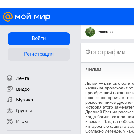
eduard edu
Войти
Фотографии
Регистрация
Лилии
Лента
Лилия — цветок с богато
название происходит от
Видео
приобретший поклоннико
нею же соперничает в к
Музыка
ремесленников Древней 
История этого замечате
Группы
Древней Греции рассказ
Когда богиня хотела пок
Игры
и землю. Так, на небос
интересные факты о заг
Согласно легенде, у каж