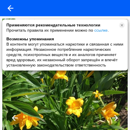
eduard edu
Применяются рекомендательные технологии
added a photo
Прочитать правила их применении можно по
ссылке
.
06 Feb в 13:22
Возможны упоминания
В контенте могут упоминаться наркотики и связанная с ними
информация. Незаконное потребление наркотических
средств, психотропных веществ и их аналогов причиняет
вред здоровью, их незаконный оборот запрещён и влечёт
установленную законодательством ответственность