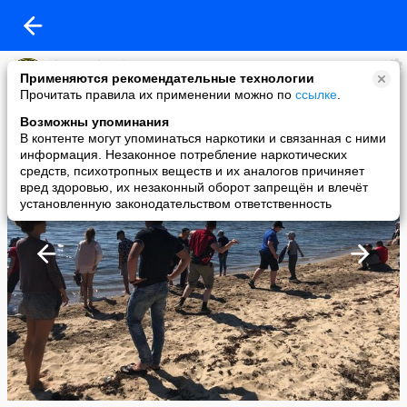
karate shotokan
Применяются рекомендательные технологии
added a photo
Прочитать правила их применении можно по
ссылке
.
08 Apr в 13:35
Возможны упоминания
В контенте могут упоминаться наркотики и связанная с ними
информация. Незаконное потребление наркотических
средств, психотропных веществ и их аналогов причиняет
вред здоровью, их незаконный оборот запрещён и влечёт
установленную законодательством ответственность