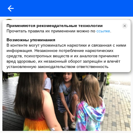
karate shotokan
Применяются рекомендательные технологии
added a photo
Прочитать правила их применении можно по
ссылке
.
08 Apr в 13:35
Возможны упоминания
В контенте могут упоминаться наркотики и связанная с ними
информация. Незаконное потребление наркотических
средств, психотропных веществ и их аналогов причиняет
вред здоровью, их незаконный оборот запрещён и влечёт
установленную законодательством ответственность