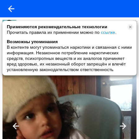
Кира
Применяются рекомендательные технологии
added a photo
Прочитать правила их применении можно по
ссылке
.
13 Apr в 16:56
Возможны упоминания
В контенте могут упоминаться наркотики и связанная с ними
информация. Незаконное потребление наркотических
средств, психотропных веществ и их аналогов причиняет
вред здоровью, их незаконный оборот запрещён и влечёт
установленную законодательством ответственность