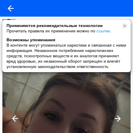
Кира
Применяются рекомендательные технологии
added a photo
Прочитать правила их применении можно по
ссылке
.
16 Dec в 13:44
Возможны упоминания
В контенте могут упоминаться наркотики и связанная с ними
информация. Незаконное потребление наркотических
средств, психотропных веществ и их аналогов причиняет
вред здоровью, их незаконный оборот запрещён и влечёт
установленную законодательством ответственность