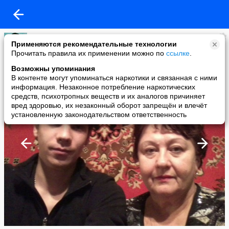
Кира
Применяются рекомендательные технологии
added a photo
Прочитать правила их применении можно по
ссылке
.
16 Dec в 15:16
Возможны упоминания
В контенте могут упоминаться наркотики и связанная с ними
информация. Незаконное потребление наркотических
средств, психотропных веществ и их аналогов причиняет
вред здоровью, их незаконный оборот запрещён и влечёт
установленную законодательством ответственность