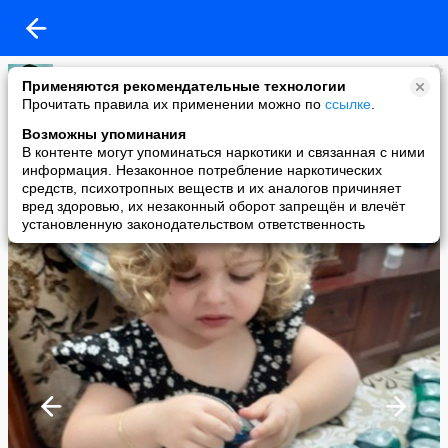
Кира
Применяются рекомендательные технологии
added a photo
Прочитать правила их применении можно по
ссылке
.
16 Dec в 16:45
Возможны упоминания
В контенте могут упоминаться наркотики и связанная с ними
информация. Незаконное потребление наркотических
средств, психотропных веществ и их аналогов причиняет
вред здоровью, их незаконный оборот запрещён и влечёт
установленную законодательством ответственность