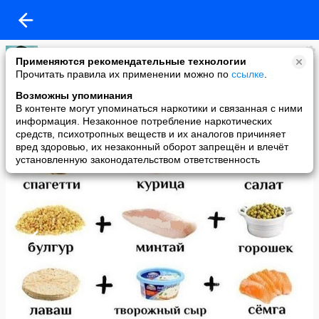
Кира
Применяются рекомендательные технологии
added a photo
Прочитать правила их применении можно по
ссылке
.
16 Dec в 15:23
Возможны упоминания
В контенте могут упоминаться наркотики и связанная с ними
информация. Незаконное потребление наркотических
средств, психотропных веществ и их аналогов причиняет
вред здоровью, их незаконный оборот запрещён и влечёт
установленную законодательством ответственность