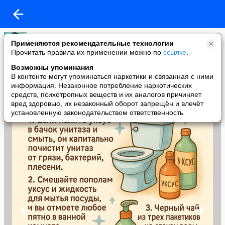
Кира
Применяются рекомендательные технологии
added a photo
Прочитать правила их применении можно по
ссылке
.
16 Dec в 16:36
Возможны упоминания
В контенте могут упоминаться наркотики и связанная с ними
информация. Незаконное потребление наркотических
средств, психотропных веществ и их аналогов причиняет
вред здоровью, их незаконный оборот запрещён и влечёт
установленную законодательством ответственность