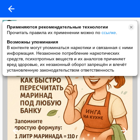
Кира
Применяются рекомендательные технологии
added a photo
Прочитать правила их применении можно по
ссылке
.
16 Dec в 16:40
Возможны упоминания
В контенте могут упоминаться наркотики и связанная с ними
информация. Незаконное потребление наркотических
средств, психотропных веществ и их аналогов причиняет
вред здоровью, их незаконный оборот запрещён и влечёт
установленную законодательством ответственность