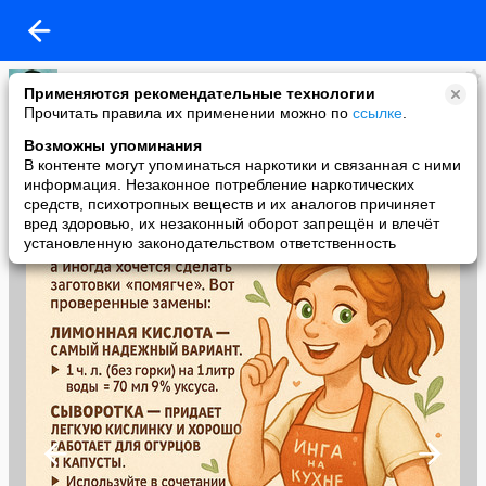
Кира
Применяются рекомендательные технологии
added a photo
Прочитать правила их применении можно по
ссылке
.
16 Dec в 16:40
Возможны упоминания
В контенте могут упоминаться наркотики и связанная с ними
информация. Незаконное потребление наркотических
средств, психотропных веществ и их аналогов причиняет
вред здоровью, их незаконный оборот запрещён и влечёт
установленную законодательством ответственность