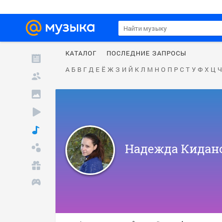
КАТАЛОГ
ПОСЛЕДНИЕ ЗАПРОСЫ
А
Б
В
Г
Д
Е
Ё
Ж
З
И
Й
К
Л
М
Н
О
П
Р
С
Т
У
Ф
Х
Ц
Ч
Надежда Кидан