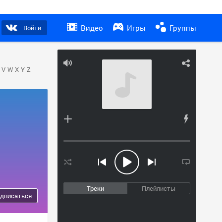
Видео
Игры
Группы
Войти
V
W
X
Y
Z
Треки
Плейлисты
дписаться