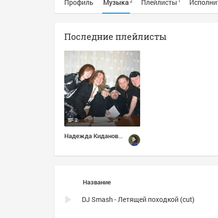
Профиль
Музыка
Плейлисты
Исполни
2
1
Последние плейлисты
2
Надежда Киданова: Избранное
Название
DJ Smash - Летящей походкой (cut)