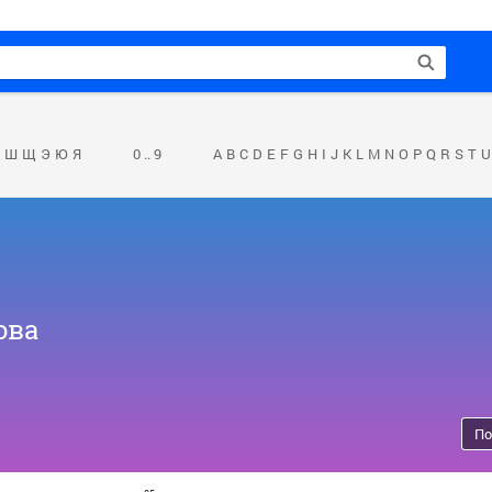
Ш
Щ
Э
Ю
Я
0 .. 9
A
B
C
D
E
F
G
H
I
J
K
L
M
N
O
P
Q
R
S
T
U
ова
По