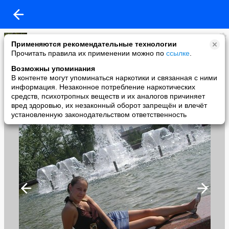
Надюшка Василькина
Применяются рекомендательные технологии
added a photo
Прочитать правила их применении можно по
ссылке
.
17 Dec в 16:14
Возможны упоминания
В контенте могут упоминаться наркотики и связанная с ними
информация. Незаконное потребление наркотических
средств, психотропных веществ и их аналогов причиняет
вред здоровью, их незаконный оборот запрещён и влечёт
установленную законодательством ответственность