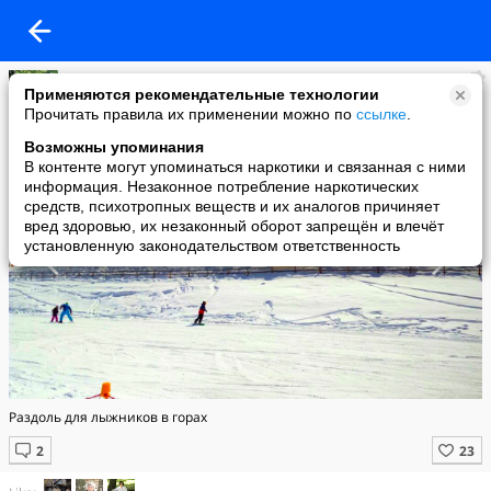
Елена Матяс
Применяются рекомендательные технологии
added a photo
Прочитать правила их применении можно по
ссылке
.
19 Feb в 19:32
Возможны упоминания
В контенте могут упоминаться наркотики и связанная с ними
информация. Незаконное потребление наркотических
средств, психотропных веществ и их аналогов причиняет
вред здоровью, их незаконный оборот запрещён и влечёт
установленную законодательством ответственность
Раздоль для лыжников в горах