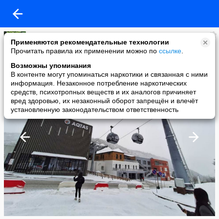
Елена Матяс
Применяются рекомендательные технологии
added a photo
Прочитать правила их применении можно по
ссылке
.
25 Feb в 22:32
Возможны упоминания
В контенте могут упоминаться наркотики и связанная с ними
информация. Незаконное потребление наркотических
средств, психотропных веществ и их аналогов причиняет
вред здоровью, их незаконный оборот запрещён и влечёт
установленную законодательством ответственность