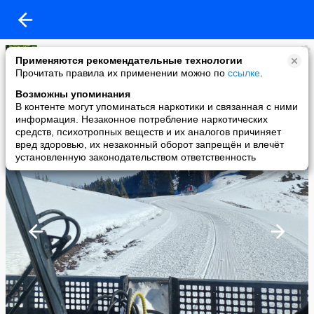
Елена Матяс
Применяются рекомендательные технологии
added a photo
Прочитать правила их применении можно по
ссылке
.
25 Feb в 23:05
Возможны упоминания
В контенте могут упоминаться наркотики и связанная с ними
информация. Незаконное потребление наркотических
средств, психотропных веществ и их аналогов причиняет
вред здоровью, их незаконный оборот запрещён и влечёт
установленную законодательством ответственность