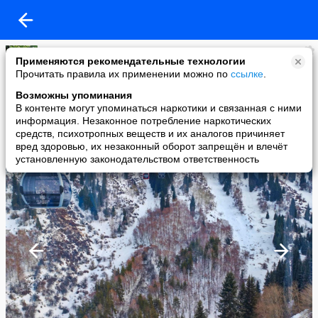
Елена Матяс
Применяются рекомендательные технологии
added a photo
Прочитать правила их применении можно по
ссылке
.
26 Feb в 11:59
Возможны упоминания
В контенте могут упоминаться наркотики и связанная с ними
информация. Незаконное потребление наркотических
средств, психотропных веществ и их аналогов причиняет
вред здоровью, их незаконный оборот запрещён и влечёт
установленную законодательством ответственность