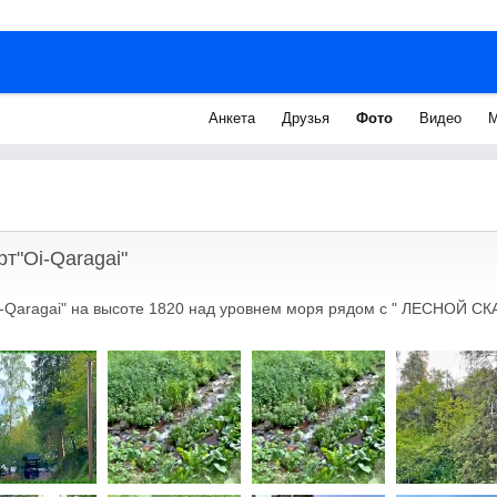
Анкета
Друзья
Фото
Видео
М
т"Oi-Qaragai"
-Qaragai" на высоте 1820 над уровнем моря рядом с " ЛЕСНОЙ СК