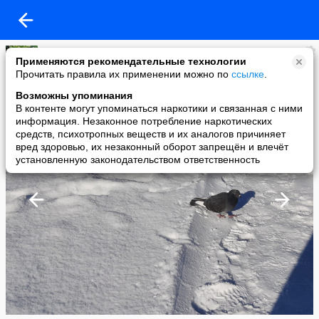
Елена Матяс
Применяются рекомендательные технологии
added a photo
Прочитать правила их применении можно по
ссылке
.
23 Dec в 17:49
Возможны упоминания
В контенте могут упоминаться наркотики и связанная с ними
информация. Незаконное потребление наркотических
средств, психотропных веществ и их аналогов причиняет
вред здоровью, их незаконный оборот запрещён и влечёт
установленную законодательством ответственность