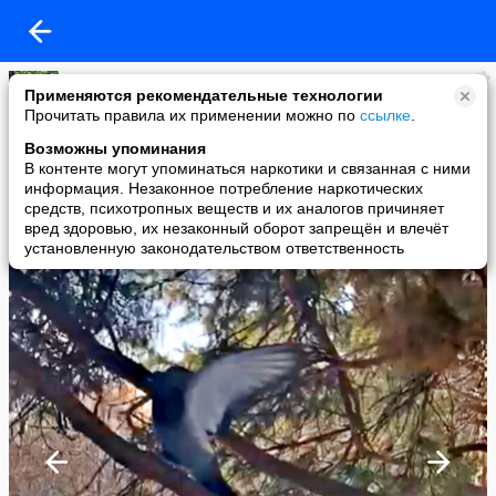
Елена Матяс
Применяются рекомендательные технологии
added a photo
Прочитать правила их применении можно по
ссылке
.
19 Mar в 15:49
Возможны упоминания
В контенте могут упоминаться наркотики и связанная с ними
информация. Незаконное потребление наркотических
средств, психотропных веществ и их аналогов причиняет
вред здоровью, их незаконный оборот запрещён и влечёт
установленную законодательством ответственность