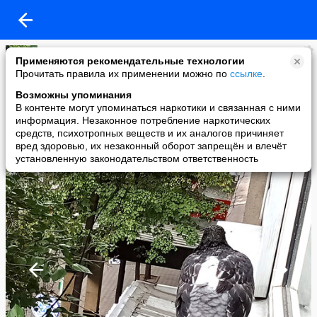
Елена Матяс
Применяются рекомендательные технологии
added a photo
Прочитать правила их применении можно по
ссылке
.
23 Aug в 16:08
Возможны упоминания
В контенте могут упоминаться наркотики и связанная с ними
информация. Незаконное потребление наркотических
средств, психотропных веществ и их аналогов причиняет
вред здоровью, их незаконный оборот запрещён и влечёт
установленную законодательством ответственность