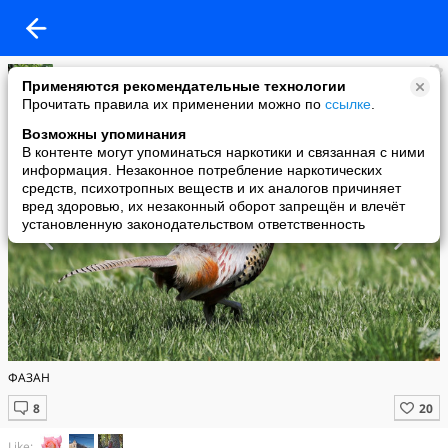
Елена Матяс
Применяются рекомендательные технологии
added a photo
Прочитать правила их применении можно по
ссылке
.
23 Apr в 11:35
Возможны упоминания
В контенте могут упоминаться наркотики и связанная с ними
информация. Незаконное потребление наркотических
средств, психотропных веществ и их аналогов причиняет
вред здоровью, их незаконный оборот запрещён и влечёт
установленную законодательством ответственность
ФАЗАН
Like: