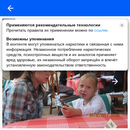
Елена Казанцева
Применяются рекомендательные технологии
added a photo
Прочитать правила их применении можно по
ссылке
.
01 Mar в 01:21
Возможны упоминания
В контенте могут упоминаться наркотики и связанная с ними
информация. Незаконное потребление наркотических
средств, психотропных веществ и их аналогов причиняет
вред здоровью, их незаконный оборот запрещён и влечёт
установленную законодательством ответственность