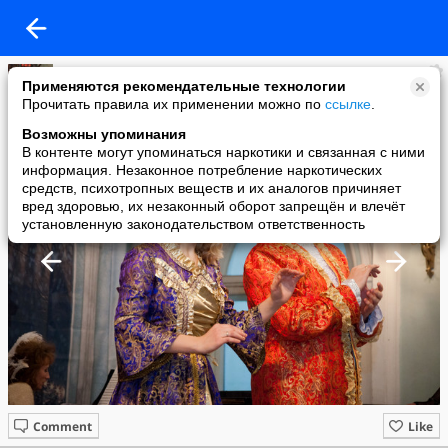
Татьяна Исаева
Применяются рекомендательные технологии
added a photo
Прочитать правила их применении можно по
ссылке
.
26 Jan в 20:42
Возможны упоминания
В контенте могут упоминаться наркотики и связанная с ними
информация. Незаконное потребление наркотических
средств, психотропных веществ и их аналогов причиняет
вред здоровью, их незаконный оборот запрещён и влечёт
установленную законодательством ответственность
Comment
Like