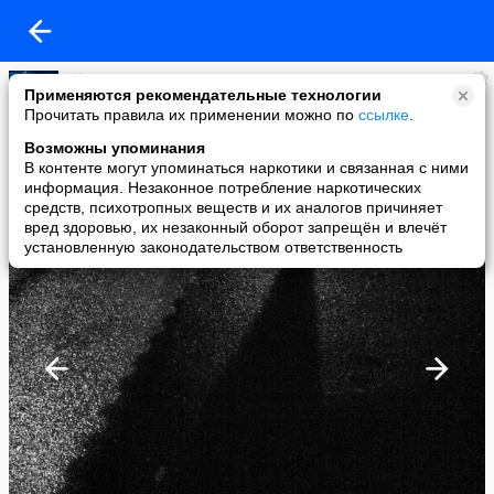
ellsa
Применяются рекомендательные технологии
added a photo
Прочитать правила их применении можно по
ссылке
.
10 Feb в 11:37
Возможны упоминания
В контенте могут упоминаться наркотики и связанная с ними
информация. Незаконное потребление наркотических
средств, психотропных веществ и их аналогов причиняет
вред здоровью, их незаконный оборот запрещён и влечёт
установленную законодательством ответственность