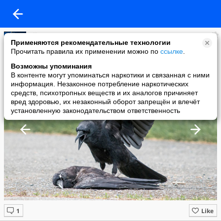
ellsa
Применяются рекомендательные технологии
added a photo
Прочитать правила их применении можно по
ссылке
.
25 Mar в 10:48
Возможны упоминания
В контенте могут упоминаться наркотики и связанная с ними
информация. Незаконное потребление наркотических
средств, психотропных веществ и их аналогов причиняет
вред здоровью, их незаконный оборот запрещён и влечёт
установленную законодательством ответственность
Like