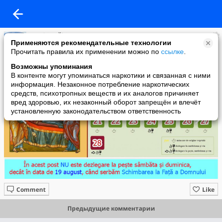
Eparhia Bălți
Применяются рекомендательные технологии
added a photo
Прочитать правила их применении можно по
ссылке
.
13 Aug в 19:33
Возможны упоминания
В контенте могут упоминаться наркотики и связанная с ними
информация. Незаконное потребление наркотических
средств, психотропных веществ и их аналогов причиняет
вред здоровью, их незаконный оборот запрещён и влечёт
установленную законодательством ответственность
Comment
Like
Предыдущие комментарии