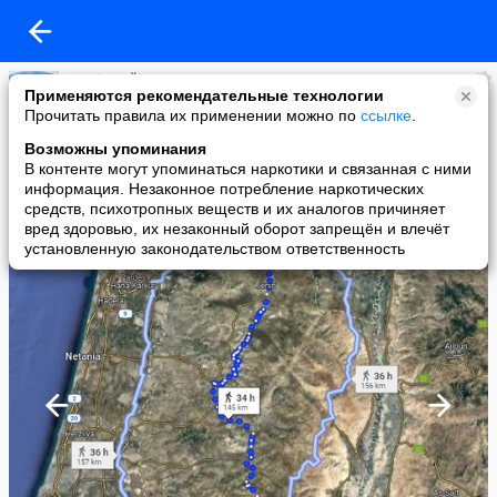
Eparhia Bălți
Применяются рекомендательные технологии
added a photo
Прочитать правила их применении можно по
ссылке
.
26 Dec в 12:07
Возможны упоминания
В контенте могут упоминаться наркотики и связанная с ними
информация. Незаконное потребление наркотических
средств, психотропных веществ и их аналогов причиняет
вред здоровью, их незаконный оборот запрещён и влечёт
установленную законодательством ответственность