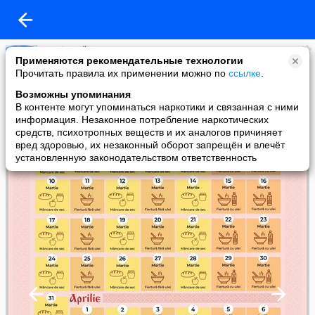
Eparhia Bălți
Применяются рекомендательные технологии
added a photo
Прочитать правила их применении можно по
ссылке
.
04 Mar в 10:44
Возможны упоминания
В контенте могут упоминаться наркотики и связанная с ними
информация. Незаконное потребление наркотических
средств, психотропных веществ и их аналогов причиняет
вред здоровью, их незаконный оборот запрещён и влечёт
установленную законодательством ответственность