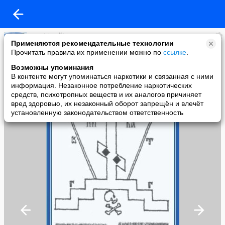
Eparhia Bălți
Применяются рекомендательные технологии
added a photo
Прочитать правила их применении можно по
ссылке
.
25 Jul в 20:11
Возможны упоминания
В контенте могут упоминаться наркотики и связанная с ними
информация. Незаконное потребление наркотических
средств, психотропных веществ и их аналогов причиняет
вред здоровью, их незаконный оборот запрещён и влечёт
установленную законодательством ответственность