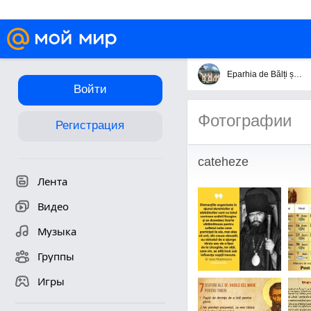
Eparhia de Bălți și Fălești
Войти
Фотографии
Регистрация
cateheze
Лента
Видео
Музыка
Группы
Игры