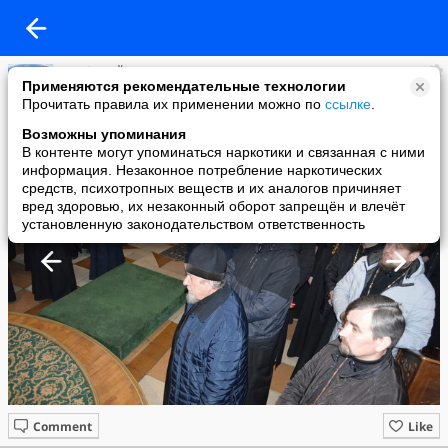
Eparhia Bălți
Применяются рекомендательные технологии
added a photo
Прочитать правила их применении можно по
ссылке
.
02 Apr в 23:14
Возможны упоминания
В контенте могут упоминаться наркотики и связанная с ними
информация. Незаконное потребление наркотических
средств, психотропных веществ и их аналогов причиняет
вред здоровью, их незаконный оборот запрещён и влечёт
установленную законодательством ответственность
Comment
Like