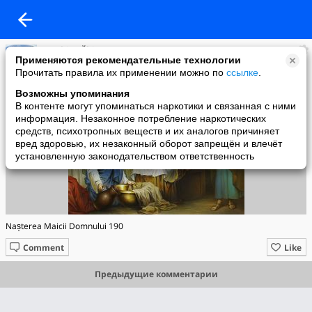
Eparhia Bălți
Применяются рекомендательные технологии
added a photo
Прочитать правила их применении можно по
ссылке
.
20 Sep в 20:01
Возможны упоминания
В контенте могут упоминаться наркотики и связанная с ними
информация. Незаконное потребление наркотических
средств, психотропных веществ и их аналогов причиняет
вред здоровью, их незаконный оборот запрещён и влечёт
установленную законодательством ответственность
Nașterea Maicii Domnului 190
Comment
Like
Предыдущие комментарии