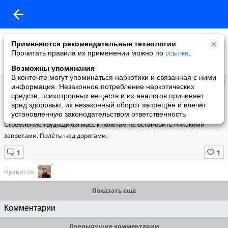
Применяются рекомендательные технологии
Прочитать правила их применении можно по
ссылке
.
Возможны упоминания
В контенте могут упоминаться наркотики и связанная с ними
Виктор
информация. Незаконное потребление наркотических
добавил видео
средств, психотропных веществ и их аналогов причиняет
17.02.2010
вред здоровью, их незаконный оборот запрещён и влечёт
Знакомство с параглайдером
установленную законодательством ответственность
Стремление трудящихся масс к полётам не остановить никакими 
запретами. Полёты над дорогами.
Нравится:
Показать еще
Комментарии
Предыдущие комментарии