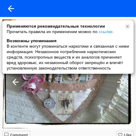
Евгения ломакина
Применяются рекомендательные технологии
added a photo
Прочитать правила их применении можно по
ссылке
.
23 Sep в 12:03
Возможны упоминания
В контенте могут упоминаться наркотики и связанная с ними
информация. Незаконное потребление наркотических
средств, психотропных веществ и их аналогов причиняет
вред здоровью, их незаконный оборот запрещён и влечёт
установленную законодательством ответственность
Comment
Like