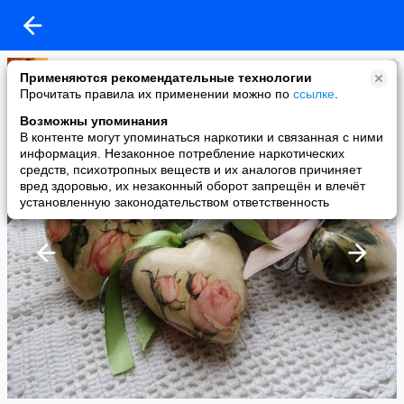
Евгения ломакина
Применяются рекомендательные технологии
added a photo
Прочитать правила их применении можно по
ссылке
.
23 Sep в 12:03
Возможны упоминания
В контенте могут упоминаться наркотики и связанная с ними
информация. Незаконное потребление наркотических
средств, психотропных веществ и их аналогов причиняет
вред здоровью, их незаконный оборот запрещён и влечёт
установленную законодательством ответственность