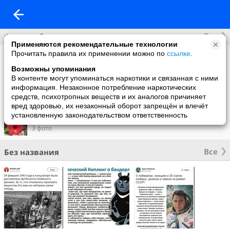
Все
Фотоальбомы
Применяются рекомендательные технологии
Прочитать правила их применении можно по
ссылке
.
Что нового
13 фото
Возможны упоминания
В контенте могут упоминаться наркотики и связанная с ними
Фон на обложку
информация. Незаконное потребление наркотических
1 фото
средств, психотропных веществ и их аналогов причиняет
вред здоровью, их незаконный оборот запрещён и влечёт
установленную законодательством ответственность
Тунис август 2013
3 фото
Все
Без названия