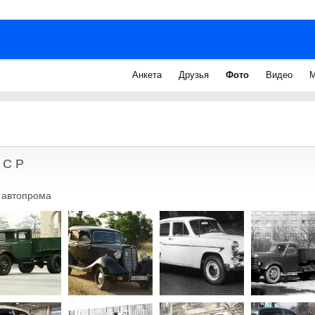
Анкета
Друзья
Фото
Видео
М
 С Р
 автопрома