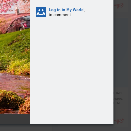
Подробнее
,
Log in to My World
to comment
Рецепт малинового варенья
Что можно найти в нашем канале: 
новости Mail, любимые рецепты...
max.ru
Подробнее