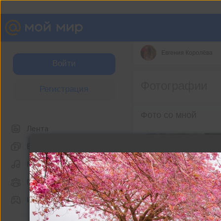
Евгения Королёва
Войти
Фотографии
Регистрация
Фото со мной
Лента
Видео
Музыка
Группы
Игры