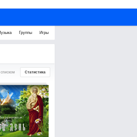
узыка
Группы
Игры
 списком
Статистика