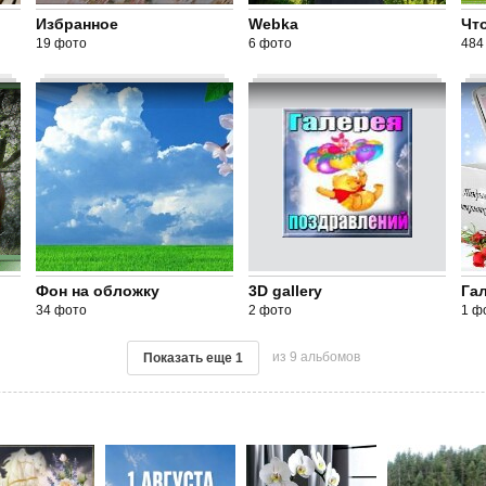
Избранное
Webka
Чт
19 фото
6 фото
484
Фон на обложку
3D gallery
Га
34 фото
2 фото
1 ф
из 9 альбомов
Показать еще
1