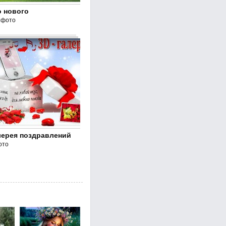
о нового
 фото
лерея поздравлений
ото